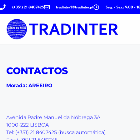
CONTENT
(+351) 21 8407425
tradinter1@tradinter.pt
Seg. - Sex.: 9:00 - 1
CONTACTOS
Morada: AREEIRO
Avenida Padre Manuel da Nóbrega 3A
1000-222 LISBOA
Tel: (+351) 21 8407425 (busca automática)
Fax: (+351) 21 8487915